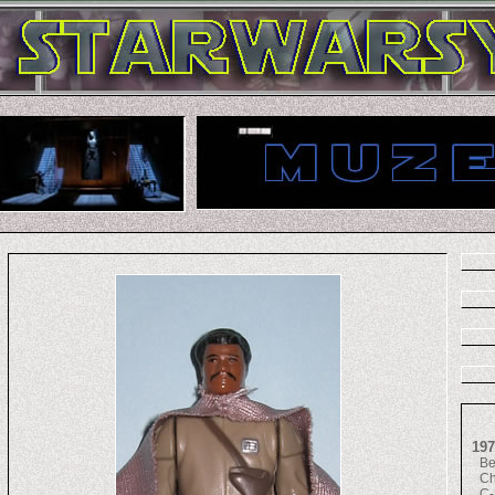
197
Be
C
C-