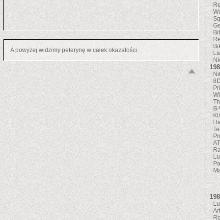
R
W
Sq
Ge
Bi
Re
Bi
A powyżej widzimy pelerynę w całek okazałości.
La
Ni
198
Ni
8
Pr
Wi
Th
B-
Kl
Ha
Te
Pr
AT
Ra
Lu
Pa
Ma
198
Lu
Ar
R