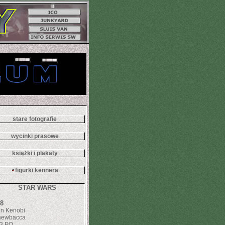
stare fotografie
wycinki prasowe
książki i plakaty
figurki kennera
STAR WARS
8
n Kenobi
hewbacca
3 PO