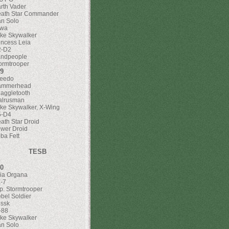
rth Vader
ath Star Commander
n Solo
awa
ke Skywalker
incess Leia
2-D2
ndpeople
ormtrooper
9
eedo
ammerhead
aggletooth
lrusman
ke Skywalker, X-Wing
5-D4
ath Star Droid
wer Droid
ba Fett
TESB
0
ia Organa
-7
p. Stormtrooper
bel Soldier
ssk
-88
ke Skywalker
n Solo