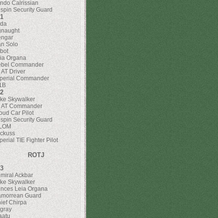
ndo Calrissian
spin Security Guard
1
da
naught
ngar
n Solo
bot
ia Organa
bel Commander
 AT Driver
perial Commander
1B
2
ke Skywalker
 AT Commander
oud Car Pilot
spin Security Guard
-LOM
ckuss
perial TIE Fighter Pilot
ROTJ
3
miral Ackbar
ke Skywalker
inces Leia Organa
morrean Guard
ief Chirpa
gray
aatu