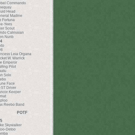
ebel Commando
eequay
uid Head
neral Madine
b Fortuna
e-Yees
ker Scout
ndo Calrissian
en Nunb
4
kto
D8
incess Leia Organa
cket W. Warrick
e Emperor
Wing Pilot
aatu
n Solo
ebo
une Face
-ST Driver
ncor Keeper
mat
ploo
x Reebo Band
POTF
5
ke Skywalker
too-Detoo
omba