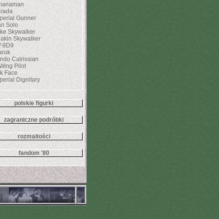
manaman
rada
perial Gunner
n Solo
ke Skywalker
akin Skywalker
-9D9
rok
ndo Calrissian
Wing Pilot
k Face
perial Dignitary
polskie figurki
zagraniczne podróbki
rozmaitości
fandom '80