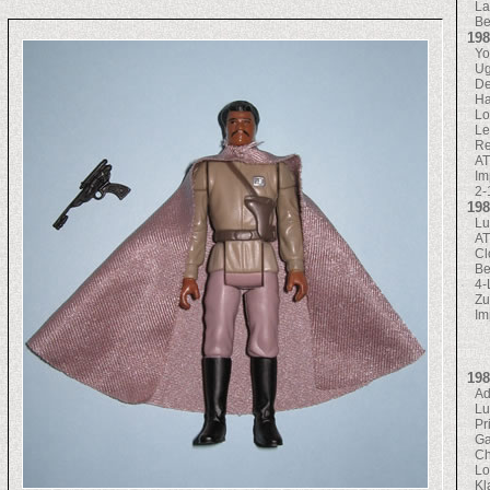
La
Be
198
Yo
Ug
De
Ha
Lo
Le
Re
AT
Im
2-
198
Lu
AT
Cl
Be
.
4
Zu
Im
198
Ad
Lu
Pr
Ga
Ch
Lo
Kl