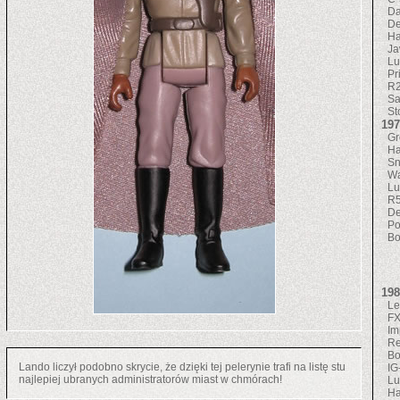
Da
De
Ha
J
Lu
Pr
R
Sa
St
197
Gr
H
Sn
Wa
Lu
R
De
Po
Bo
198
Le
FX
Im
Re
Bo
Lando liczył podobno skrycie, że dzięki tej pelerynie trafi na listę stu
IG
najlepiej ubranych administratorów miast w chmórach!
Lu
Ha