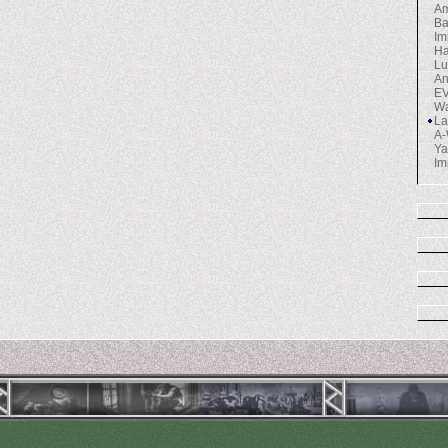
A
Ba
Im
Ha
Lu
An
EV
Wa
La
A-
Ya
Im