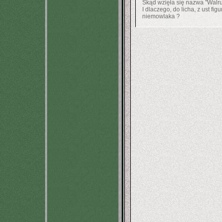
Skąd wzięła się nazwa "Walr
I dlaczego, do licha, z ust fig
niemowlaka ?