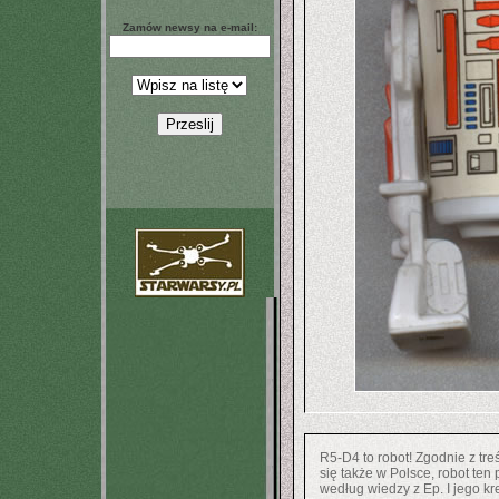
Zamów newsy na e-mail:
R5-D4 to robot! Zgodnie z tr
się także w Polsce, robot te
według wiedzy z Ep. I jego kr