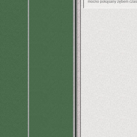
mocno pokąsany zębem czas