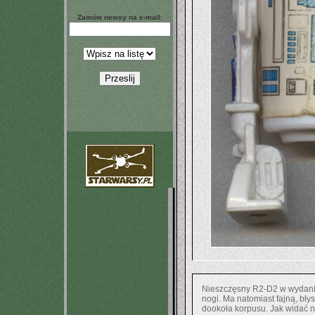
Zamów newsy na e-mail:
Nieszczęsny R2-D2 w wydaniu
nogi. Ma natomiast fajną, bły
dookoła korpusu. Jak widać 